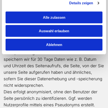
wenn die Verarbeitung zur Wahrung der
Details zeigen
berechtigten Interessen des Verantwortlichen oder
eines Dritten erforderlich ist, sofern nicht die
Alle zulassen
Interessen oder Grundrechte und Grundfreiheiten
der betroffenen Person, die den Schutz
Auswahl erlauben
personenbezogener Daten erfordern, überwiegen.
Ablehnen
Erhebung und Speicherung von Nutzungsdaten
Zur Optimierung unserer Webseite sammeln und
speichern wir für 30 Tage Daten wie z. B. Datum
und Uhrzeit des Seitenaufrufs, die Seite, von der Sie
unsere Seite aufgerufen haben und ähnliches,
sofern Sie dieser Datenerhebung und -speicherung
nicht widersprechen.
Dies erfolgt anonymisiert, ohne den Benutzer der
Seite persönlich zu identifizieren. Ggf. werden
Nutzerprofile mittels eines Pseudonyms erstellt.