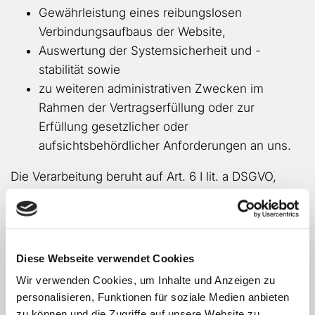
Gewährleistung eines reibungslosen
Verbindungsaufbaus der Website,
Auswertung der Systemsicherheit und -
stabilität sowie
zu weiteren administrativen Zwecken im
Rahmen der Vertragserfüllung oder zur
Erfüllung gesetzlicher oder
aufsichtsbehördlicher Anforderungen an uns.
Die Verarbeitung beruht auf Art. 6 I lit. a DSGVO,
wenn Sie uns Ihre Einwilligung zu der Verarbeitung
der sie betreffenden personenbezogenen Daten für
einen oder mehrere bestimmte Zwecke gegeben
haben.
Diese Webseite verwendet Cookies
Die Verarbeitung beruht auf Art. 6 I lit. b DSGVO,
Wir verwenden Cookies, um Inhalte und Anzeigen zu
wenn die Verarbeitung zur Erfüllung eines Vertrages
personalisieren, Funktionen für soziale Medien anbieten
dessen Vertragspartei die betroffene Person ist,
zu können und die Zugriffe auf unsere Website zu